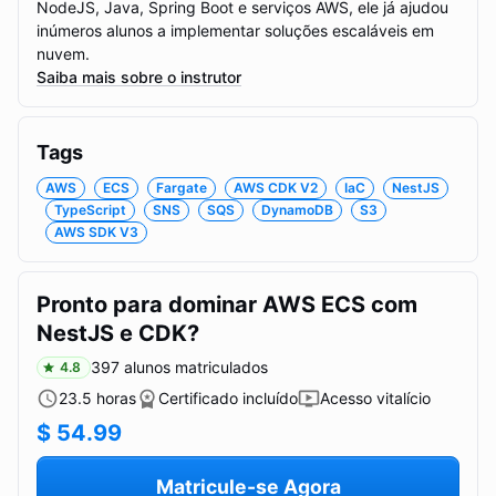
NodeJS, Java, Spring Boot e serviços AWS, ele já ajudou
inúmeros alunos a implementar soluções escaláveis em
nuvem.
Saiba mais sobre o instrutor
Tags
AWS
ECS
Fargate
AWS CDK V2
IaC
NestJS
TypeScript
SNS
SQS
DynamoDB
S3
AWS SDK V3
Pronto para dominar AWS ECS com
NestJS e CDK?
397
alunos matriculados
4.8
23.5
horas
Certificado incluído
Acesso vitalício
$
54.99
Matricule-se Agora