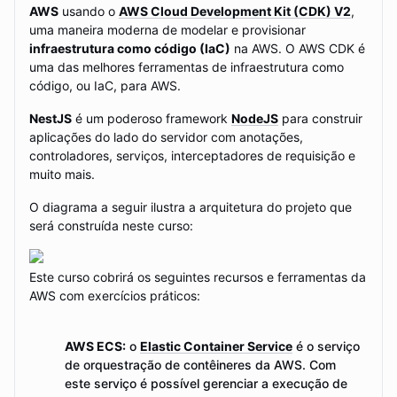
Criar um mecanismo de Dead-Letter Queue com o
AWS
usando o
AWS Cloud Development Kit (CDK) V2
,
AWS SQS;
uma maneira moderna de modelar e provisionar
Controlar custos da infraestrutura no AWS Cost
infraestrutura como código (IaC)
na AWS. O AWS CDK é
Explorer, por meio de tags adicionadas aos recursos
uma das melhores ferramentas de infraestrutura como
criados;
código, ou IaC, para AWS.
Controlar as permissões de acesso para itens
NestJS
específicos do DynamoDB com políticas do AWS IAM;
é um poderoso framework
NodeJS
para construir
aplicações do lado do servidor com anotações,
controladores, serviços, interceptadores de requisição e
muito mais.
O diagrama a seguir ilustra a arquitetura do projeto que
será construída neste curso:
Este curso cobrirá os seguintes recursos e ferramentas da
AWS com exercícios práticos:
AWS ECS:
o
Elastic Container Service
é o serviço
de orquestração de contêineres da AWS. Com
este serviço é possível gerenciar a execução de