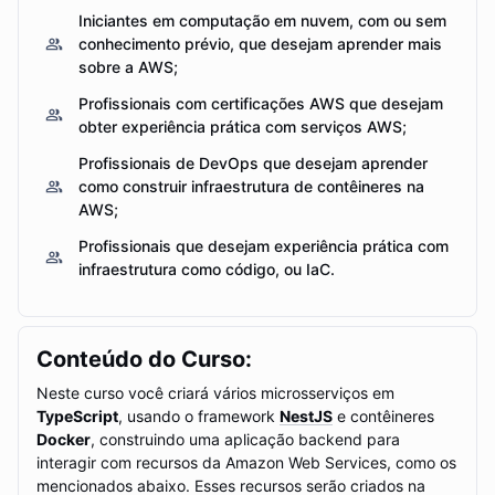
provisionado e com dimensionamento automático
Iniciantes em computação em nuvem, com ou sem
(auto scaling);
conhecimento prévio, que desejam aprender mais
Configurar as tabelas do AWS DynamoDB no modo
sobre a AWS;
sob demanda;
Profissionais com certificações AWS que desejam
Monitorar gráficos de consumo no console do AWS
obter experiência prática com serviços AWS;
DynamoDB;
Visualizar logs dos microsserviços no AWS
Profissionais de DevOps que desejam aprender
CloudWatch Insights;
como construir infraestrutura de contêineres na
Publicar mensagens das aplicações em tópicos no
AWS;
AWS SNS;
Profissionais que desejam experiência prática com
Consumir mensagens do AWS SQS dos
infraestrutura como código, ou IaC.
microsserviços em uma aplicação criada em NestJS;
Inscrever filas do AWS SQS em tópicos do AWS SNS,
com filtragem de mensagens;
Importar arquivos usando o AWS S3, consumindo
Conteúdo do Curso:
seus eventos das filas do AWS SQS;
Armazenar as imagens do Docker das aplicações em
Neste curso você criará vários microsserviços em
repositórios privados usando o AWS ECR;
TypeScript
, usando o framework
NestJS
e contêineres
Monitorar logs das aplicaçoes, parâmetros e eventos
Docker
, construindo uma aplicação backend para
de recursos para geração de alarmes com o AWS
interagir com recursos da Amazon Web Services, como os
CloudWatch Alarms;
mencionados abaixo. Esses recursos serão criados na