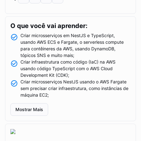
O que você vai aprender:
Criar microsserviços em NestJS e TypeScript,
usando AWS ECS e Fargate, o serverless compute
para contêineres da AWS, usando DynamoDB,
tópicos SNS e muito mais;
Criar infraestrutura como código (IaC) na AWS
usando código TypeScript com o AWS Cloud
Development Kit (CDK);
Criar microsserviços NestJS usando o AWS Fargate
sem precisar criar infraestrutura, como instâncias de
máquina EC2;
Criar uma API com o AWS API Gateway, com
requisições com query strings e validações do corpo
Mostrar Mais
da requisição;
AWS CloudFormation e recursos organizados em
stacks;
Modelar e provisione recursos na AWS com o AWS