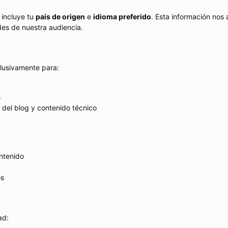
 incluye tu
país de origen
e
idioma preferido
. Esta información nos
des de nuestra audiencia.
clusivamente para:
s
 del blog y contenido técnico
ontenido
os
ad: