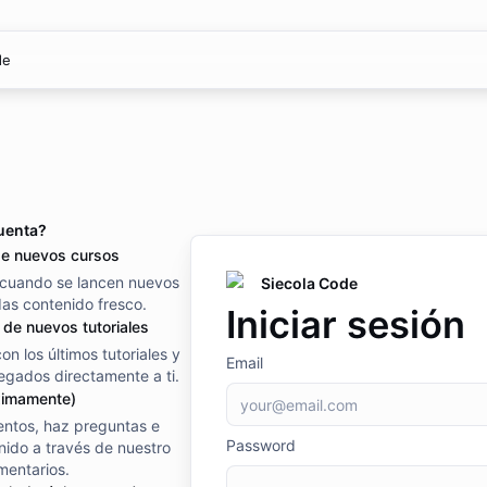
de
uenta?
de nuevos cursos
 cuando se lancen nuevos
Siecola Code
das contenido fresco.
Iniciar sesión
 de nuevos tutoriales
n los últimos tutoriales y
Email
egados directamente a ti.
ximamente)
ntos, haz preguntas e
Password
nido a través de nuestro
mentarios.