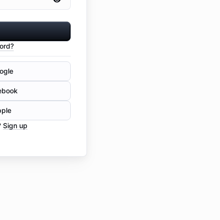
ord?
ogle
cebook
pple
?
Sign up